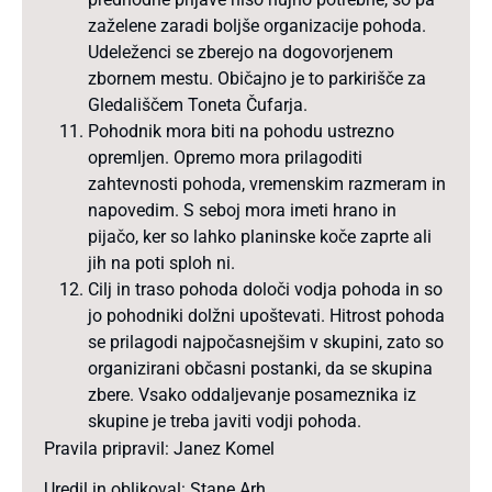
zaželene zaradi boljše organizacije pohoda.
Udeleženci se zberejo na dogovorjenem
zbornem mestu. Običajno je to parkirišče za
Gledališčem Toneta Čufarja.
Pohodnik mora biti na pohodu ustrezno
opremljen. Opremo mora prilagoditi
zahtevnosti pohoda, vremenskim razmeram in
napovedim. S seboj mora imeti hrano in
pijačo, ker so lahko planinske koče zaprte ali
jih na poti sploh ni.
Cilj in traso pohoda določi vodja pohoda in so
jo pohodniki dolžni upoštevati. Hitrost pohoda
se prilagodi najpočasnejšim v skupini, zato so
organizirani občasni postanki, da se skupina
zbere. Vsako oddaljevanje posameznika iz
skupine je treba javiti vodji pohoda.
Pravila pripravil: Janez Komel
Uredil in oblikoval: Stane Arh