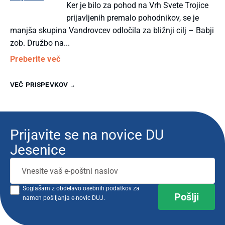
Ker je bilo za pohod na Vrh Svete Trojice
prijavljenih premalo pohodnikov, se je
manjša skupina Vandrovcev odločila za bližnji cilj – Babji
zob. Družbo na...
Preberite več
VEČ PRISPEVKOV →
Prijavite se na novice DU
Jesenice
Soglašam z obdelavo osebnih podatkov za
namen pošiljanja e-novic DUJ.