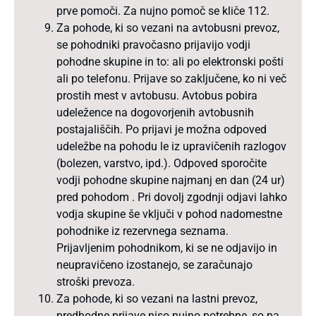
prve pomoči. Za nujno pomoč se kliče 112.
Za pohode, ki so vezani na avtobusni prevoz,
se pohodniki pravočasno prijavijo vodji
pohodne skupine in to: ali po elektronski pošti
ali po telefonu. Prijave so zaključene, ko ni več
prostih mest v avtobusu. Avtobus pobira
udeležence na dogovorjenih avtobusnih
postajališčih. Po prijavi je možna odpoved
udeležbe na pohodu le iz upravičenih razlogov
(bolezen, varstvo, ipd.). Odpoved sporočite
vodji pohodne skupine najmanj en dan (24 ur)
pred pohodom . Pri dovolj zgodnji odjavi lahko
vodja skupine še vključi v pohod nadomestne
pohodnike iz rezervnega seznama.
Prijavljenim pohodnikom, ki se ne odjavijo in
neupravičeno izostanejo, se zaračunajo
stroški prevoza.
Za pohode, ki so vezani na lastni prevoz,
predhodne prijave niso nujno potrebne, so pa