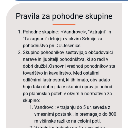
Pravila za pohodne skupine
Pohodne skupine: »Vandrovci«, "Vztrajni" in
"Tazagnani" delujejo v okviru Sekcije za
pohodništvo pri DU Jesenice.
Skupino pohodnikov sestavljajo občudovalci
narave in ljubitelji pohodništva, ki so radi v
dobri družbi .Osnovni vrednoti pohodnikov sta
tovarištvo in kavalirstvo. Med ostalimi
odličnimi lastnostmi, ki jih imajo, obvladajo
hojo tako dobro, da v skupini opravijo pohod
po planinskih poteh v okvirnih normativih za
skupino:
Vandrovci: v trajanju do 5 ur, seveda z
vmesnimi postanki, in premagajo do 800
m višinske razlike na celotni poti.
Vztrajni: v trajanju do 4 ur, seveda z