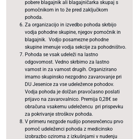
pobere blagajnik ali blagajničarka skupaj s
pomočnikom in to že pred zaključkom
pohoda.
Za organizacijo in izvedbo pohoda skrbijo
vodja pohodne skupine, njegov pomočnik in
blagajnik. Vodjo posamezne pohodne
skupine imenuje vodja sekcije za pohodništvo.
Pohoda se vsak udeleži na lastno
odgovornost. Vedno skrbimo za lastno
varnost in za varnost drugih. Organizirano
imamo skupinsko nezgodno zavarovanje pri
DU Jesenice za vse udeležence pohodov.
Vodja pohoda je dolžan pravočasno poslati
prijavo na zavarovalnico. Premija 0,28€ se
obračuna vsakemu udeležencu pri prispevku
za pokrivanje stroškov pohoda.
V primeru nezgode nudijo ponesrečencu prvo
pomoč udeleženci pohoda z medicinsko
izobrazbo oziroma z izkušnjami v nudenju