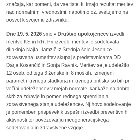
značaja, kar pomeni, da vse tiste, ki imajo rezultat meritev
nad normalnimi vrednostmi, napotimo oz. svetujemo na
posvet k svojemu zdravniku.
Dne 19. 5. 2026
smo v
Društvo upokojencev
izvedli
meritve KS in RR.
Pri izvedbi meritev je sodelovala
dijakinja
Najla Hamzič
iz
Srednja šole Jesenice –
zdravstvena usmeritev
skupaj s predstavnicama DD
Darja Kosančič
in
Sonja Ravnik
.
Meritev se je udeležilo
12 oseb, od tega 3 ženske in 8 moških. Izmerjeni
parametri krvnega sladkorja in krvnega pritiska so bili pri
večini udeležencev v mejah normale, kar kaže na dobro
skrb za zdravje in pomen rednega spremljanja
zdravstvenega stanja udeležencev. Njihovo sodelovanje
je pomemben prispevek k uspešni izvedbi preventivnih
aktivnosti ter povezovanju medgeneracijskega
sodelovanja in zdravstvene vzgoje.