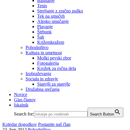
Balinanje
Tenis
Streljanje z zračno puško
Tek na smučeh
Alpsko smučanje
Plavanje
Štrbunk
Šah
Križemkražem
Pohodništvo
Kultura in umetnost
Moški pevski zbor
Fotogalerija
Krožek za ročna dela
Izobraževanja
Sociala in zdravje
Starejši za starejše
Družabna srečanja
Novice
Glas članov
Iskalnik
Search for:
Search Button
Koledar dogodkov
Postanite naš član
23. Sep 2013
Pohodništvo