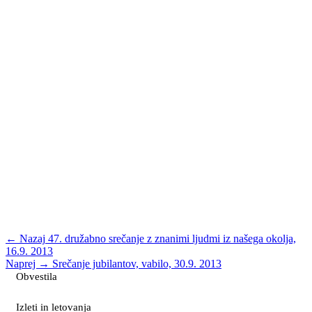
← Nazaj
47. družabno srečanje z znanimi ljudmi iz našega okolja,
16.9. 2013
Naprej →
Srečanje jubilantov, vabilo, 30.9. 2013
Obvestila
Izleti in letovanja