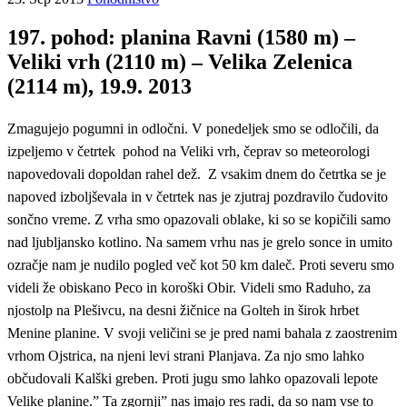
197. pohod: planina Ravni (1580 m) –
Veliki vrh (2110 m) – Velika Zelenica
(2114 m), 19.9. 2013
Zmagujejo pogumni in odločni. V ponedeljek smo se odločili, da
izpeljemo v četrtek pohod na Veliki vrh, čeprav so meteorologi
napovedovali dopoldan rahel dež. Z vsakim dnem do četrtka se je
napoved izboljševala in v četrtek nas je zjutraj pozdravilo čudovito
sončno vreme. Z vrha smo opazovali oblake, ki so se kopičili samo
nad ljubljansko kotlino. Na samem vrhu nas je grelo sonce in umito
ozračje nam je nudilo pogled več kot 50 km daleč. Proti severu smo
videli že obiskano Peco in koroški Obir. Videli smo Raduho, za
njostolp na Plešivcu, na desni žičnice na Golteh in širok hrbet
Menine planine. V svoji veličini se je pred nami bahala z zaostrenim
vrhom Ojstrica, na njeni levi strani Planjava. Za njo smo lahko
občudovali Kalški greben. Proti jugu smo lahko opazovali lepote
Velike planine.” Ta zgornji” nas imajo res radi, da so nam vse to