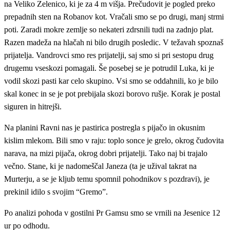
na Veliko Zelenico, ki je za 4 m višja. Prečudovit je pogled preko
prepadnih sten na Robanov kot. Vračali smo se po drugi, manj strmi
poti. Zaradi mokre zemlje so nekateri zdrsnili tudi na zadnjo plat.
Razen madeža na hlačah ni bilo drugih posledic. V težavah spoznaš
prijatelja. Vandrovci smo res prijatelji, saj smo si pri sestopu drug
drugemu vseskozi pomagali. Še posebej se je potrudil Luka, ki je
vodil skozi pasti kar celo skupino. Vsi smo se oddahnili, ko je bilo
skal konec in se je pot prebijala skozi borovo rušje. Korak je postal
siguren in hitrejši.
Na planini Ravni nas je pastirica postregla s pijačo in okusnim
kislim mlekom. Bili smo v raju: toplo sonce je grelo, okrog čudovita
narava, na mizi pijača, okrog dobri prijatelji. Tako naj bi trajalo
večno. Stane, ki je nadomeščal Janeza (ta je užival takrat na
Murterju, a se je kljub temu spomnil pohodnikov s pozdravi), je
prekinil idilo s svojim “Gremo”.
Po analizi pohoda v gostilni Pr Gamsu smo se vrnili na Jesenice 12
ur po odhodu.