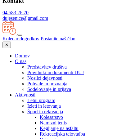
Kontakt
04 583 26 70
dujesenice@gmail.com
Koledar dogodkov
Postanite naš član
✕
Domov
O nas
Predstavitev društva
Pravilniki in dokumenti DUJ
Nosilci dejavnosti
Pohvale in priznanja
Sodelovanje in prijava
Aktivnosti
Letni program
Izleti in letovanja
Šport in rekreacija
Kolesarstvo
Namizni tenis
Kegljanje na asfaltu
Rekreacijska telovadba