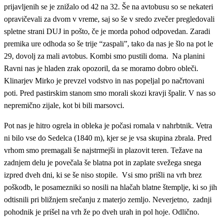
prijavljenih se je znižalo od 42 na 32. Še na avtobusu so se nekateri
opravičevali za dvom v vreme, saj so še v sredo zvečer pregledovali
spletne strani DUJ in pošto, če je morda pohod odpovedan. Zaradi
premika ure odhoda so še trije “zaspali”, tako da nas je šlo na pot le
29, dovolj za mali avtobus. Kombi smo pustili doma. Na planini
Ravni nas je hladen zrak opozoril, da se moramo dobro obleči.
Klinarjev Mirko je prevzel vodstvo in nas popeljal po načrtovani
poti. Pred pastirskim stanom smo morali skozi kravji špalir. V nas so
nepremično zijale, kot bi bili marsovci.
Pot nas je hitro ogrela in obleka je počasi romala v nahrbtnik. Vetra
ni bilo vse do Sedelca (1840 m), kjer se je vsa skupina zbrala. Pred
vrhom smo premagali še najstrmejši in plazovit teren. Težave na
zadnjem delu je povečala še blatna pot in zaplate svežega snega
izpred dveh dni, ki se še niso stopile. Vsi smo prišli na vrh brez
poškodb, le posamezniki so nosili na hlačah blatne štemplje, ki so jih
odtisnili pri bližnjem srečanju z materjo zemljo. Neverjetno, zadnji
pohodnik je prišel na vrh že po dveh urah in pol hoje. Odlično.