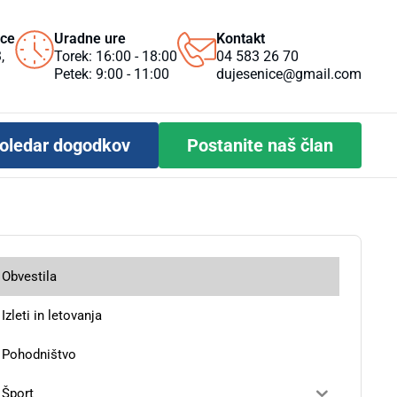
ice
Uradne ure
Kontakt
,
Torek: 16:00 - 18:00
04 583 26 70
Petek: 9:00 - 11:00
dujesenice@gmail.com
oledar dogodkov
Postanite naš član
Obvestila
Izleti in letovanja
Pohodništvo
Šport