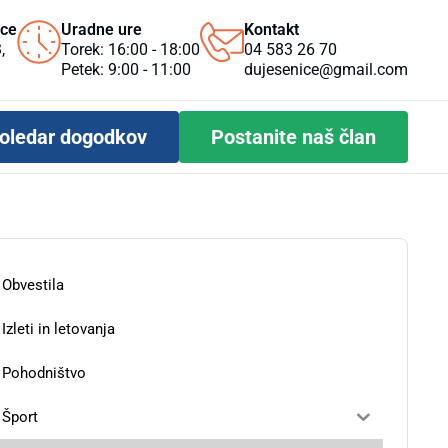
ice
Uradne ure
Kontakt
,
Torek: 16:00 - 18:00
04 583 26 70
Petek: 9:00 - 11:00
dujesenice@gmail.com
oledar dogodkov
Postanite naš član
Obvestila
Izleti in letovanja
Pohodništvo
Šport