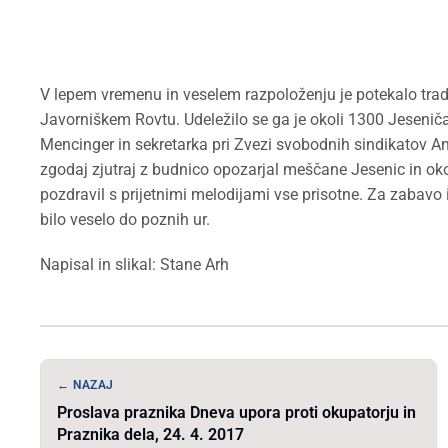
V lepem vremenu in veselem razpoloženju je potekalo trad
Javorniškem Rovtu. Udeležilo se ga je okoli 1300 Jeseni
Mencinger in sekretarka pri Zvezi svobodnih sindikatov An
zgodaj zjutraj z budnico opozarjal meščane Jesenic in oko
pozdravil s prijetnimi melodijami vse prisotne. Za zabavo i
bilo veselo do poznih ur.
Napisal in slikal: Stane Arh
← NAZAJ
Proslava praznika Dneva upora proti okupatorju in
Praznika dela, 24. 4. 2017